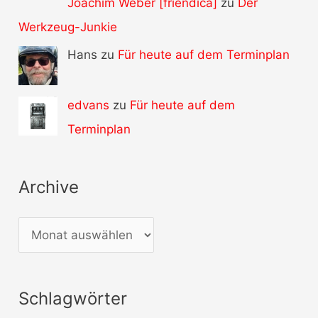
Joachim Weber [friendica]
zu
Der
Werkzeug-Junkie
Hans zu
Für heute auf dem Terminplan
edvans
zu
Für heute auf dem
Terminplan
Archive
A
r
c
Schlagwörter
h