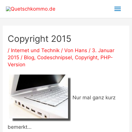
Zum
Hau
Inhalt
springen
Copyright 2015
/
Internet und Technik
/ Von
Hans
/
3. Januar
2015
/
Blog
,
Codeschnipsel
,
Copyright
,
PHP-
Version
Nur mal ganz kurz
bemerkt…