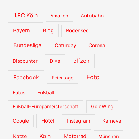
i
v
1.FC Köln
Autobahn
Amazon
e
Bayern
Blog
Bodensee
Bundesliga
Caturday
Corona
effzeh
Diva
Discounter
Foto
Facebook
Feiertage
Fotos
Fußball
Fußball-Europameisterschaft
GoldWing
Hotel
Google
Instagram
Karneval
Köln
Katze
Motorrad
München