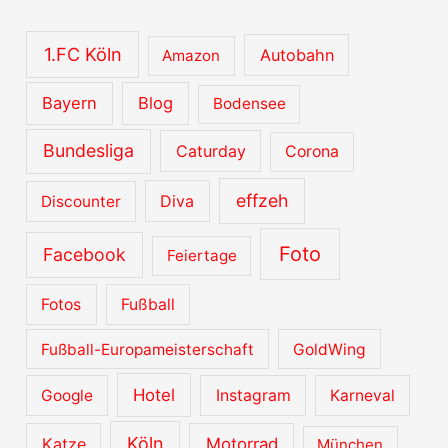
i
v
1.FC Köln
Autobahn
Amazon
e
Bayern
Blog
Bodensee
Bundesliga
Caturday
Corona
effzeh
Diva
Discounter
Foto
Facebook
Feiertage
Fotos
Fußball
Fußball-Europameisterschaft
GoldWing
Hotel
Google
Instagram
Karneval
Köln
Katze
Motorrad
München