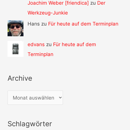
Joachim Weber [friendica]
zu
Der
Werkzeug-Junkie
Hans zu
Für heute auf dem Terminplan
edvans
zu
Für heute auf dem
Terminplan
Archive
A
r
c
Schlagwörter
h