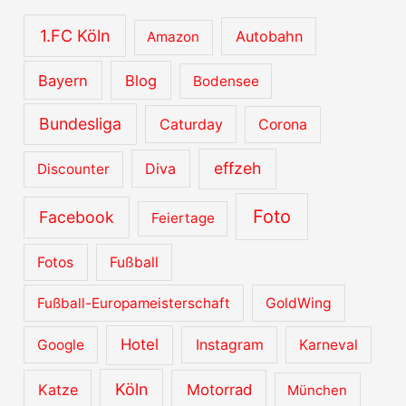
i
v
1.FC Köln
Autobahn
Amazon
e
Bayern
Blog
Bodensee
Bundesliga
Caturday
Corona
effzeh
Diva
Discounter
Foto
Facebook
Feiertage
Fotos
Fußball
Fußball-Europameisterschaft
GoldWing
Hotel
Google
Instagram
Karneval
Köln
Katze
Motorrad
München