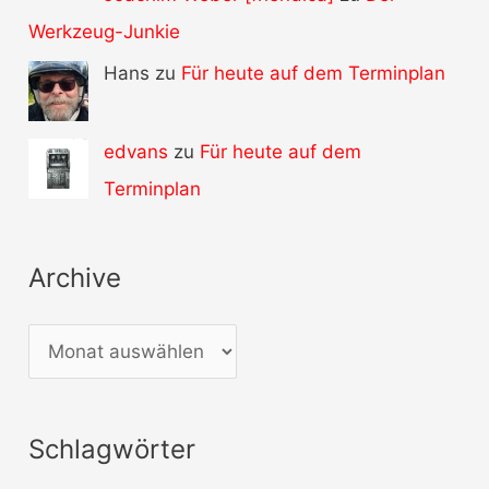
Werkzeug-Junkie
Hans zu
Für heute auf dem Terminplan
edvans
zu
Für heute auf dem
Terminplan
Archive
A
r
c
Schlagwörter
h