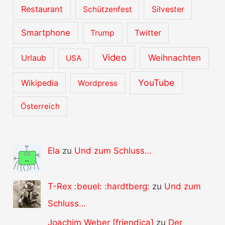
Restaurant
Schützenfest
Silvester
Smartphone
Trump
Twitter
Video
Urlaub
Weihnachten
USA
YouTube
Wikipedia
Wordpress
Österreich
Ela
zu
Und zum Schluss…
T-Rex :beuel: :hardtberg:
zu
Und zum
Schluss…
Joachim Weber [friendica]
zu
Der