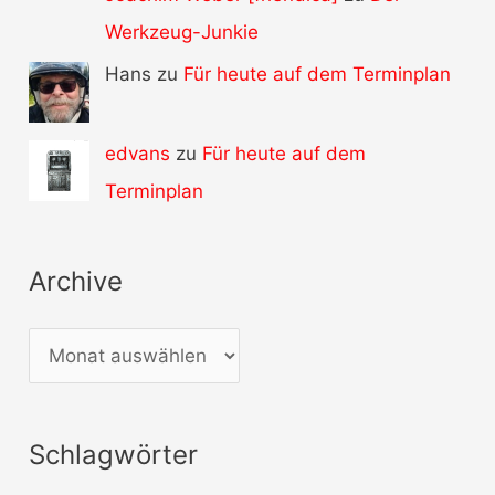
Werkzeug-Junkie
Hans zu
Für heute auf dem Terminplan
edvans
zu
Für heute auf dem
Terminplan
Archive
A
r
c
Schlagwörter
h