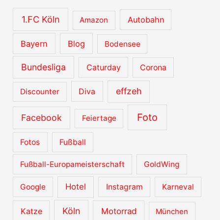
i
v
1.FC Köln
Autobahn
Amazon
e
Bayern
Blog
Bodensee
Bundesliga
Caturday
Corona
effzeh
Diva
Discounter
Foto
Facebook
Feiertage
Fotos
Fußball
Fußball-Europameisterschaft
GoldWing
Hotel
Google
Instagram
Karneval
Köln
Katze
Motorrad
München