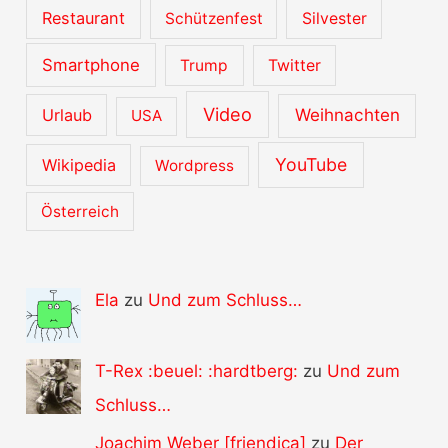
Restaurant
Schützenfest
Silvester
Smartphone
Trump
Twitter
Video
Urlaub
Weihnachten
USA
YouTube
Wikipedia
Wordpress
Österreich
Ela
zu
Und zum Schluss…
T-Rex :beuel: :hardtberg:
zu
Und zum
Schluss…
Joachim Weber [friendica]
zu
Der