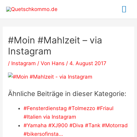
Zum
Ha
Inhalt
springen
#Moin #Mahlzeit – via
Instagram
/
Instagram
/ Von
Hans
/
4. August 2017
Ähnliche Beiträge in dieser Kategorie:
#Fensterdienstag #Tolmezzo #Friaul
#Italien via Instagram
#Yamaha #XJ900 #Diva #Tank #Motorrad
#bikersofinsta…