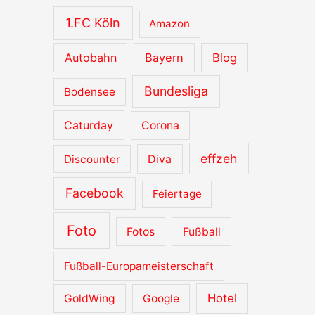
v
1.FC Köln
Amazon
e
Autobahn
Bayern
Blog
Bundesliga
Bodensee
Caturday
Corona
effzeh
Diva
Discounter
Facebook
Feiertage
Foto
Fotos
Fußball
Fußball-Europameisterschaft
Hotel
GoldWing
Google