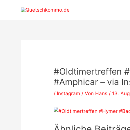
Zum
Inhalt
springen
#Oldtimertreffen
#Amphicar – via I
/
Instagram
/ Von
Hans
/
13. Aug
Ähnliche Beiträge