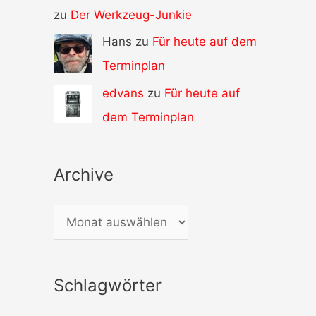
zu
Der Werkzeug-Junkie
Hans zu
Für heute auf dem
Terminplan
edvans
zu
Für heute auf
dem Terminplan
Archive
A
r
c
Schlagwörter
h
i