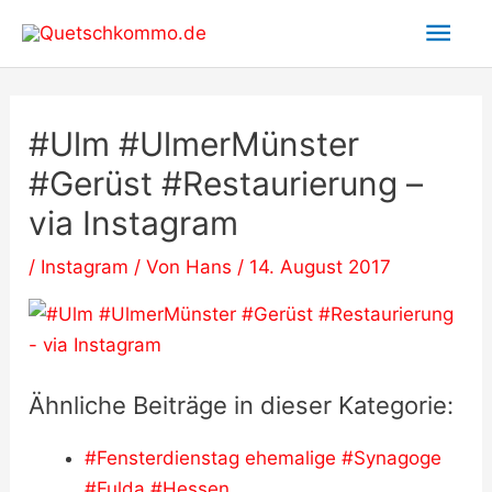
Zum
Hau
Inhalt
springen
#Ulm #UlmerMünster
#Gerüst #Restaurierung –
via Instagram
/
Instagram
/ Von
Hans
/
14. August 2017
Ähnliche Beiträge in dieser Kategorie:
#Fensterdienstag ehemalige #Synagoge
#Fulda #Hessen…