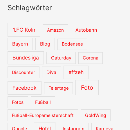
Schlagwörter
h
i
v
1.FC Köln
Autobahn
Amazon
e
Bayern
Blog
Bodensee
Bundesliga
Caturday
Corona
effzeh
Diva
Discounter
Foto
Facebook
Feiertage
Fotos
Fußball
Fußball-Europameisterschaft
GoldWing
Hotel
Google
Instagram
Karneval