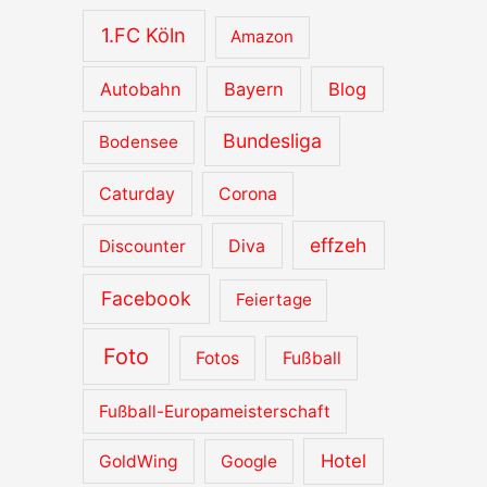
v
1.FC Köln
Amazon
e
Autobahn
Bayern
Blog
Bundesliga
Bodensee
Caturday
Corona
effzeh
Diva
Discounter
Facebook
Feiertage
Foto
Fotos
Fußball
Fußball-Europameisterschaft
Hotel
GoldWing
Google