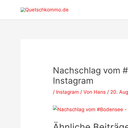
Zum
Inhalt
springen
Nachschlag vom #
Instagram
/
Instagram
/ Von
Hans
/
20. Aug
Ähnliche Beiträge