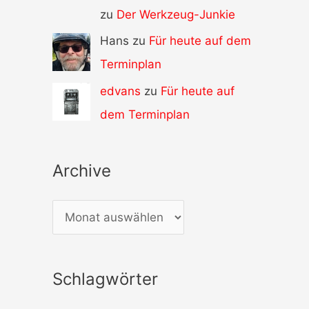
zu
Der Werkzeug-Junkie
Hans zu
Für heute auf dem
Terminplan
edvans
zu
Für heute auf
dem Terminplan
Archive
A
r
c
Schlagwörter
h
i