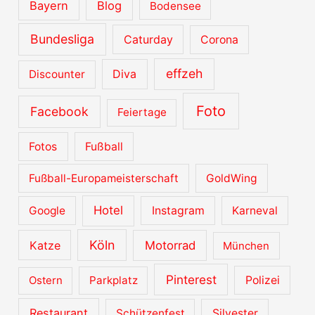
Bayern
Blog
Bodensee
Bundesliga
Caturday
Corona
effzeh
Diva
Discounter
Foto
Facebook
Feiertage
Fotos
Fußball
Fußball-Europameisterschaft
GoldWing
Hotel
Google
Instagram
Karneval
Köln
Katze
Motorrad
München
Pinterest
Ostern
Parkplatz
Polizei
Restaurant
Schützenfest
Silvester