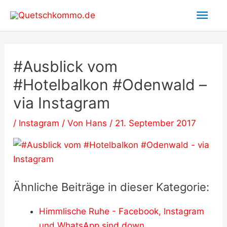
Zum
Hau
Inhalt
springen
#Ausblick vom
#Hotelbalkon #Odenwald –
via Instagram
/
Instagram
/ Von
Hans
/
21. September 2017
Ähnliche Beiträge in dieser Kategorie:
Himmlische Ruhe - Facebook, Instagram
und WhatsApp sind down