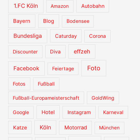
v
1.FC Köln
Autobahn
Amazon
e
Bayern
Blog
Bodensee
Bundesliga
Caturday
Corona
effzeh
Diva
Discounter
Foto
Facebook
Feiertage
Fotos
Fußball
Fußball-Europameisterschaft
GoldWing
Hotel
Google
Instagram
Karneval
Köln
Katze
Motorrad
München