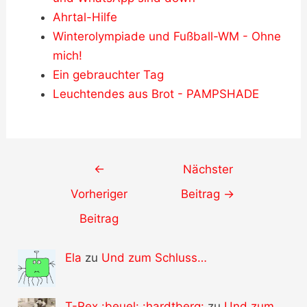
Ahrtal-Hilfe
Winterolympiade und Fußball-WM - Ohne
mich!
Ein gebrauchter Tag
Leuchtendes aus Brot - PAMPSHADE
Post
←
Nächster
navigation
Vorheriger
Beitrag
→
Beitrag
Ela
zu
Und zum Schluss…
T-Rex :beuel: :hardtberg:
zu
Und zum