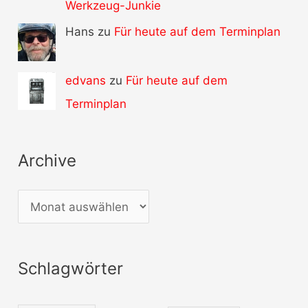
Werkzeug-Junkie
Hans zu
Für heute auf dem Terminplan
edvans
zu
Für heute auf dem
Terminplan
Archive
A
r
c
Schlagwörter
h
i