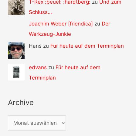
T-Rex :beuel: :hardtberg:
zu
Und zum
Schluss…
Joachim Weber [friendica]
zu
Der
Werkzeug-Junkie
Hans zu
Für heute auf dem Terminplan
edvans
zu
Für heute auf dem
Terminplan
Archive
A
r