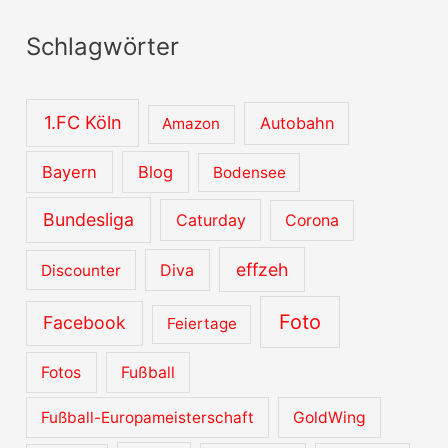
c
Schlagwörter
h
i
v
1.FC Köln
Autobahn
Amazon
e
Bayern
Blog
Bodensee
Bundesliga
Caturday
Corona
effzeh
Diva
Discounter
Foto
Facebook
Feiertage
Fotos
Fußball
Fußball-Europameisterschaft
GoldWing