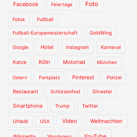
Foto
Facebook
Feiertage
Fotos
Fußball
Fußball-Europameisterschaft
GoldWing
Hotel
Google
Instagram
Karneval
Köln
Katze
Motorrad
München
Pinterest
Ostern
Parkplatz
Polizei
Restaurant
Schützenfest
Silvester
Smartphone
Trump
Twitter
Video
Urlaub
Weihnachten
USA
YouTube
Wikipedia
Wordpress