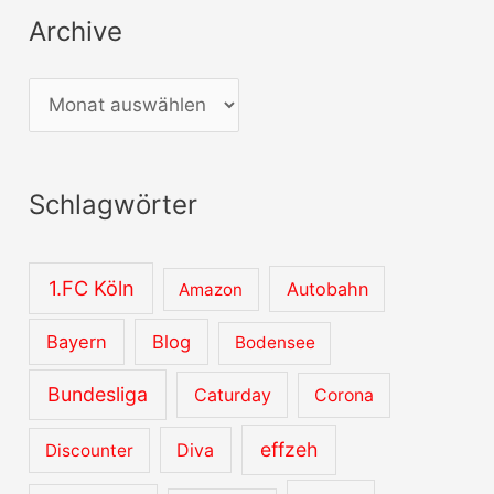
Archive
A
r
c
Schlagwörter
h
i
v
1.FC Köln
Autobahn
Amazon
e
Bayern
Blog
Bodensee
Bundesliga
Caturday
Corona
effzeh
Diva
Discounter