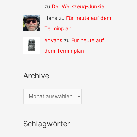
zu
Der Werkzeug-Junkie
Hans zu
Für heute auf dem
Terminplan
edvans
zu
Für heute auf
dem Terminplan
Archive
A
r
c
Schlagwörter
h
i