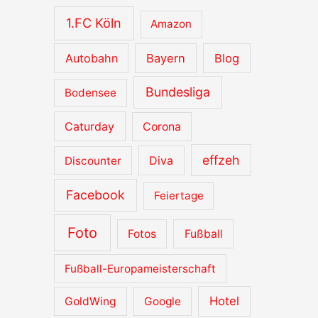
v
1.FC Köln
Amazon
e
Autobahn
Bayern
Blog
Bundesliga
Bodensee
Caturday
Corona
effzeh
Diva
Discounter
Facebook
Feiertage
Foto
Fotos
Fußball
Fußball-Europameisterschaft
Hotel
GoldWing
Google