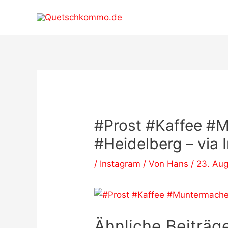
Zum
Inhalt
springen
#Prost #Kaffee #
#Heidelberg – via
/
Instagram
/ Von
Hans
/
23. Aug
Ähnliche Beiträge