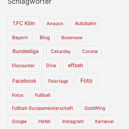
Schlagwörter
h
i
v
1.FC Köln
Autobahn
Amazon
e
Bayern
Blog
Bodensee
Bundesliga
Caturday
Corona
effzeh
Diva
Discounter
Foto
Facebook
Feiertage
Fotos
Fußball
Fußball-Europameisterschaft
GoldWing
Hotel
Google
Instagram
Karneval