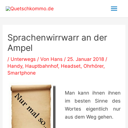
Zum
Hau
Inhalt
springen
Sprachenwirrwarr an der
Ampel
/
Unterwegs
/ Von
Hans
/
25. Januar 2018
/
Handy
,
Hauptbahnhof
,
Headset
,
Ohrhörer
,
Smartphone
Man kann ihnen ihnen
im besten Sinne des
Wortes eigentlich nur
aus dem Weg gehen.