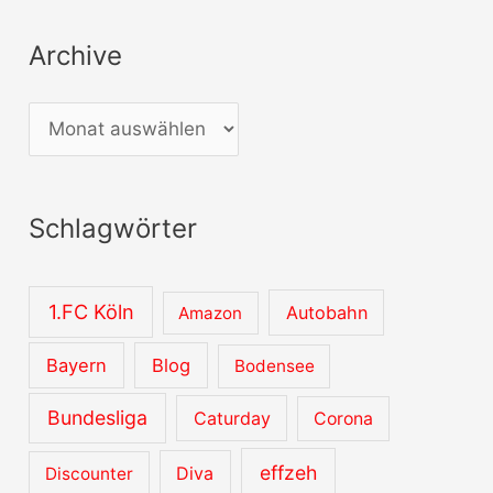
Archive
A
r
c
Schlagwörter
h
i
v
1.FC Köln
Autobahn
Amazon
e
Bayern
Blog
Bodensee
Bundesliga
Caturday
Corona
effzeh
Diva
Discounter