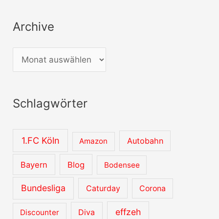
Archive
A
r
c
Schlagwörter
h
i
v
1.FC Köln
Autobahn
Amazon
e
Bayern
Blog
Bodensee
Bundesliga
Caturday
Corona
effzeh
Diva
Discounter