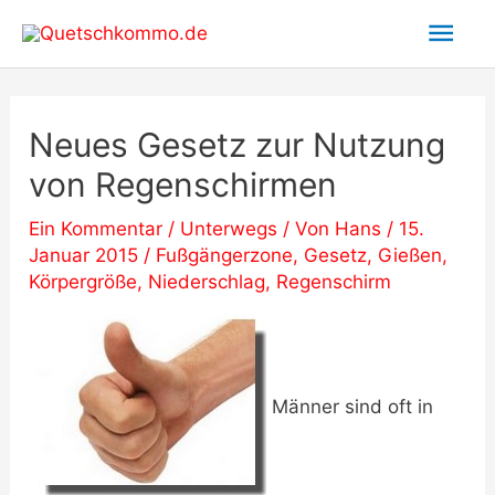
Zum
Hau
Inhalt
springen
Neues Gesetz zur Nutzung
von Regenschirmen
Ein Kommentar
/
Unterwegs
/ Von
Hans
/
15.
Januar 2015
/
Fußgängerzone
,
Gesetz
,
Gießen
,
Körpergröße
,
Niederschlag
,
Regenschirm
Männer sind oft in