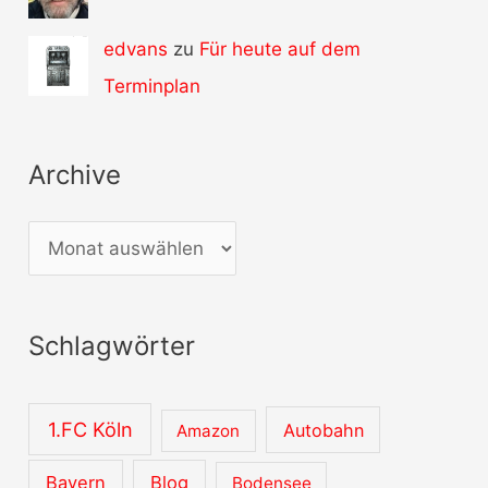
edvans
zu
Für heute auf dem
Terminplan
Archive
A
r
c
Schlagwörter
h
i
v
1.FC Köln
Autobahn
Amazon
e
Bayern
Blog
Bodensee