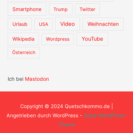
Smartphone
Trump
Twitter
Video
Urlaub
Weihnachten
USA
YouTube
Wikipedia
Wordpress
Österreich
Ich bei
Mastodon
Copyright © 2024
Quetschkommo.de
|
Angetrieben durch WordPress -
Astra-WordPress-
Theme