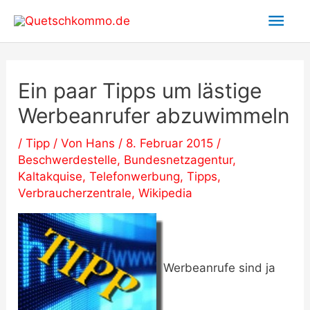
Zum
Hau
Inhalt
springen
Ein paar Tipps um lästige
Werbeanrufer abzuwimmeln
/
Tipp
/ Von
Hans
/
8. Februar 2015
/
Beschwerdestelle
,
Bundesnetzagentur
,
Kaltakquise
,
Telefonwerbung
,
Tipps
,
Verbraucherzentrale
,
Wikipedia
Werbeanrufe sind ja