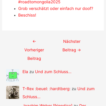
#roadtomongolia2025
Grob verschätzt oder einfach nur doof?
Beschiss!
Post
←
Nächster
navigation
Vorheriger
Beitrag
→
Beitrag
Ela
zu
Und zum Schluss…
T-Rex :beuel: :hardtberg:
zu
Und zum
Schluss…
Joachim Weber [friendica]
zu
Der