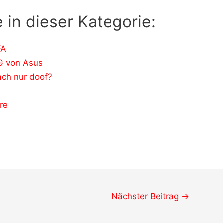
 in dieser Kategorie:
FA
G von Asus
ach nur doof?
re
Nächster Beitrag
→