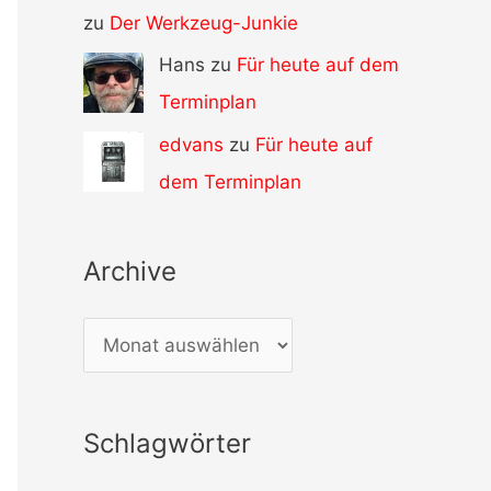
zu
Der Werkzeug-Junkie
Hans zu
Für heute auf dem
Terminplan
edvans
zu
Für heute auf
dem Terminplan
Archive
A
r
c
Schlagwörter
h
i