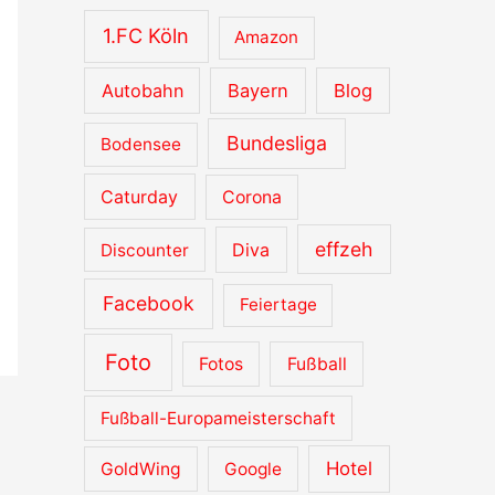
v
1.FC Köln
Amazon
e
Autobahn
Bayern
Blog
Bundesliga
Bodensee
Caturday
Corona
effzeh
Diva
Discounter
Facebook
Feiertage
Foto
Fotos
Fußball
Fußball-Europameisterschaft
Hotel
GoldWing
Google