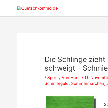
Zum
Inhalt
springen
Die Schlinge zieht
schweigt – Schmi
/
Sport
/ Von
Hans
/
11. Novemb
Schmiergeld
,
Sommermärchen
,
S