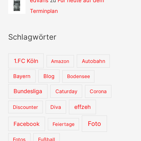
edvans
zu
Für heute auf dem
Terminplan
Schlagwörter
1.FC Köln
Autobahn
Amazon
Bayern
Blog
Bodensee
Bundesliga
Caturday
Corona
effzeh
Diva
Discounter
Foto
Facebook
Feiertage
Fotos
Fußball