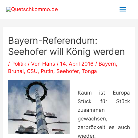
Zum
Hau
Inhalt
springen
Bayern-Referendum:
Seehofer will König werden
/
Politik
/ Von
Hans
/
14. April 2016
/
Bayern
,
Brunai
,
CSU
,
Putin
,
Seehofer
,
Tonga
Kaum ist Europa
Stück für Stück
zusammen
gewachsen,
zerbröckelt es auch
wieder.