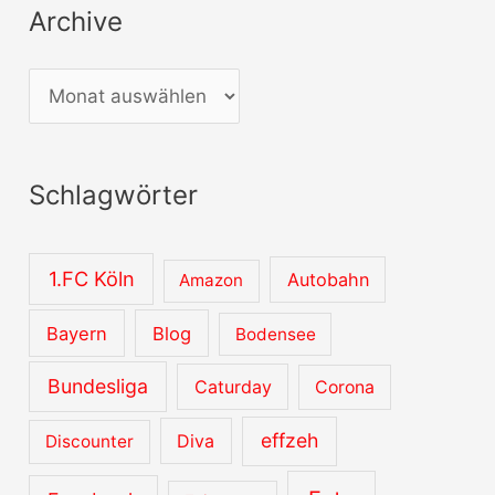
Archive
A
r
c
Schlagwörter
h
i
v
1.FC Köln
Autobahn
Amazon
e
Bayern
Blog
Bodensee
Bundesliga
Caturday
Corona
effzeh
Diva
Discounter