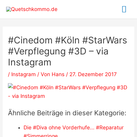
Zum
Ha
Inhalt
springen
#Cinedom #Köln #StarWars
#Verpflegung #3D – via
Instagram
/
Instagram
/ Von
Hans
/
27. Dezember 2017
Ähnliche Beiträge in dieser Kategorie:
Die #Diva ohne Vorderhufe... #Reparatur
#Simmerringe…