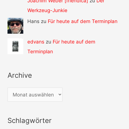
Joachim Weber [friendica]
zu
Der
Werkzeug-Junkie
Hans zu
Für heute auf dem Terminplan
edvans
zu
Für heute auf dem
Terminplan
Archive
A
r
c
Schlagwörter
h