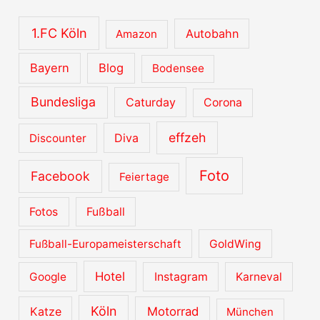
i
v
1.FC Köln
Autobahn
Amazon
e
Bayern
Blog
Bodensee
Bundesliga
Caturday
Corona
effzeh
Diva
Discounter
Foto
Facebook
Feiertage
Fotos
Fußball
Fußball-Europameisterschaft
GoldWing
Hotel
Google
Instagram
Karneval
Köln
Katze
Motorrad
München