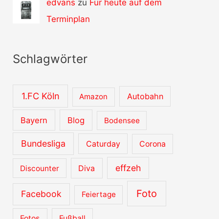
edvans
zu
Für heute auf dem
Terminplan
Schlagwörter
1.FC Köln
Autobahn
Amazon
Bayern
Blog
Bodensee
Bundesliga
Caturday
Corona
effzeh
Diva
Discounter
Foto
Facebook
Feiertage
Fotos
Fußball