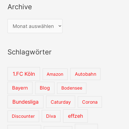
Archive
A
r
c
Schlagwörter
h
i
v
1.FC Köln
Autobahn
Amazon
e
Bayern
Blog
Bodensee
Bundesliga
Caturday
Corona
effzeh
Diva
Discounter