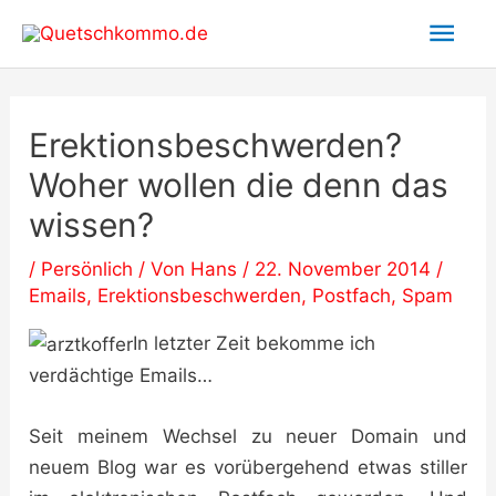
Zum
Hau
Inhalt
springen
Erektionsbeschwerden?
Woher wollen die denn das
wissen?
/
Persönlich
/ Von
Hans
/
22. November 2014
/
Emails
,
Erektionsbeschwerden
,
Postfach
,
Spam
In letzter Zeit bekomme ich
verdächtige Emails…
Seit meinem Wechsel zu neuer Domain und
neuem Blog war es vorübergehend etwas stiller